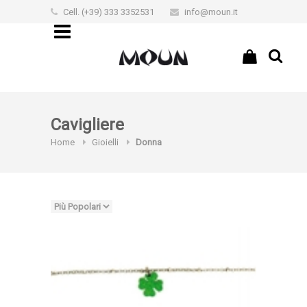
Cell. (+39) 333 3352531
info@moun.it
€0,00
Cavigliere
Home
Gioielli
Donna