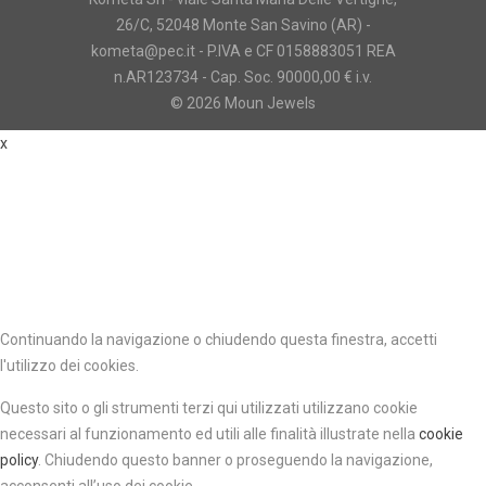
26/C, 52048 Monte San Savino (AR) -
kometa@pec.it - P.IVA e CF 0158883051 REA
n.AR123734 - Cap. Soc. 90000,00 € i.v.
© 2026 Moun Jewels
x
Continuando la navigazione o chiudendo questa finestra, accetti
l'utilizzo dei cookies.
Questo sito o gli strumenti terzi qui utilizzati utilizzano cookie
necessari al funzionamento ed utili alle finalità illustrate nella
cookie
policy
.
Chiudendo questo banner o proseguendo la navigazione,