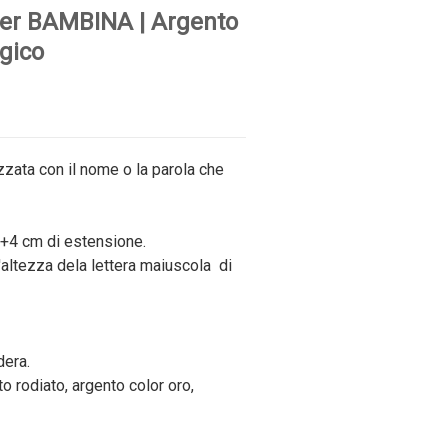
per BAMBINA | Argento
rgico
zata con il nome o la parola che
+4 cm di estensione.
'
altezza dela lettera maiuscola di
dera.
to rodiato, argento color oro,