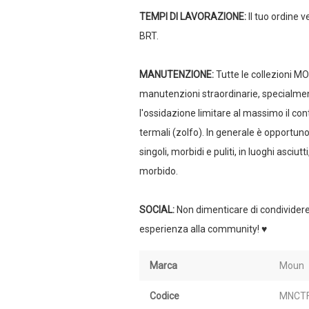
TEMPI DI LAVORAZIONE
:
Il tuo ordine 
BRT.
MANUTENZIONE
:
Tutte le collezioni MO
manutenzioni straordinarie, specialmen
l'ossidazione limitare al massimo il cont
termali (zolfo). In generale è opportuno
singoli, morbidi e puliti, in luoghi asc
morbido.
SOCIAL
:
Non dimenticare di condividere
esperienza alla community! ♥
Marca
Moun
Codice
MNCTF