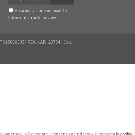
Ho preso visione ed accetto
l'
informativa sulla privacy
e CF 0158883051 REA n.AR123734 - Cap.
i saperne di più o negare il consenso a tutti i cookie, consulta la
cookie