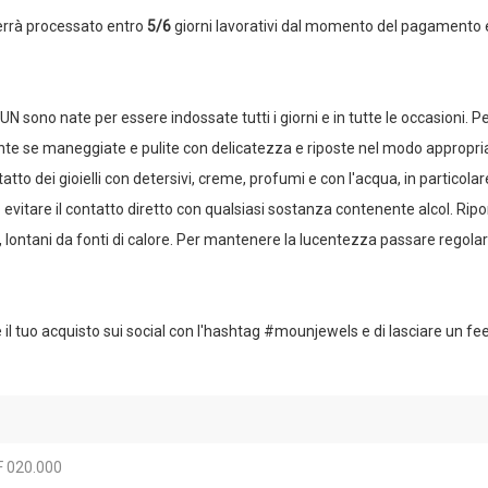
verrà processato entro
5/6
giorni lavorativi dal momento del pagamento 
UN sono nate per essere indossate tutti i giorni e in tutte le occasioni. 
te se maneggiate e pulite con delicatezza e riposte nel modo appropriat
atto dei gioielli con detersivi, creme, profumi e con l'acqua, in particolar
 evitare il contatto diretto con qualsiasi sostanza contenente alcol. Rip
iutti, lontani da fonti di calore. Per mantenere la lucentezza passare rego
 il tuo acquisto sui social con l'hashtag #mounjewels e di lasciare un f
 020.000