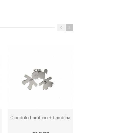
Ciondolo bambino + bambina
Collana con 2 nomi e cuor
in argento 925 anallergi