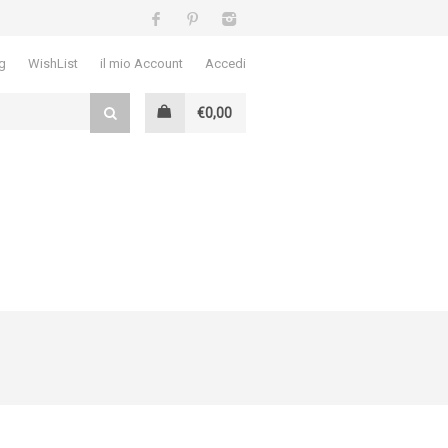
g
WishList
il mio Account
Accedi
€0,00