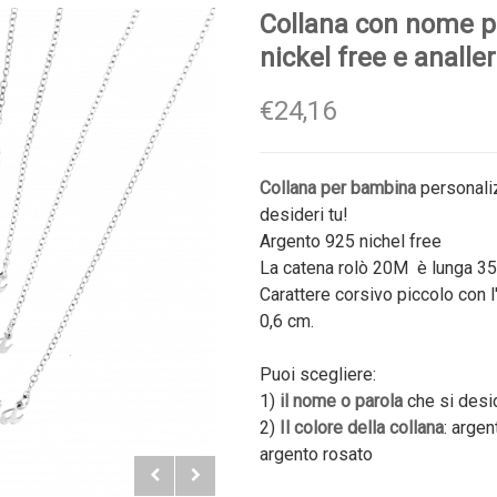
Collana con nome 
nickel free e analle
€24,16
Collana per bambina
personaliz
desideri tu!
Argento 925 nichel free
La catena rolò 20M è lunga 35
Carattere corsivo piccolo con l
0,6 cm.
Puoi scegliere:
1)
il nome o parola
che si desi
2)
Il colore della collana
: argen
argento rosato