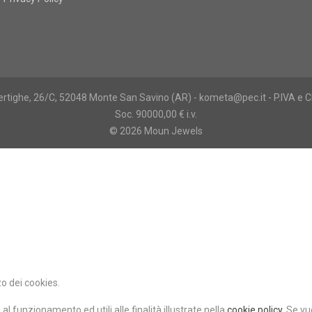
 Vertighe, 26/C, 52048 Monte San Savino (AR) - kometa@pec.it - P.IVA 
Soc. 90000,00 € i.v.
© 2026 Moun Jewels
zo dei cookies.
 al funzionamento ed utili alle finalità illustrate nella
cookie policy
.
Se vuo