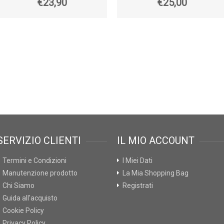
€23,90
€25,00
SERVIZIO CLIENTI
IL MIO ACCOUNT
Termini e Condizioni
I Miei Dati
Manutenzione prodotto
La Mia Shopping Bag
Chi Siamo
Registrati
Guida all'acquisto
Cookie Policy
Privacy Policy