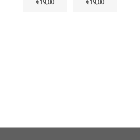
€19,00
€19,00
Collana
con stel
€