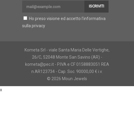
ISCRIVITI
Ho preso visione ed accetto l'
informativa
sulla privacy
Kometa Srl - viale Santa Maria Delle Vertighe,
26/C, 52048 Monte San Savino (AR) -
kometa@pec.it - P.IVA e CF 0158883051 REA
n.AR123734 - Cap. Soc. 90000,00 € i.v.
© 2026 Moun Jewels
x