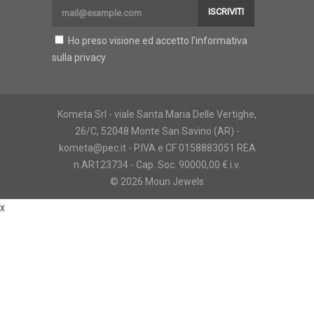
ISCRIVITI
Ho preso visione ed accetto l'
informativa
sulla privacy
Kometa Srl - viale Santa Maria Delle Vertighe,
26/C, 52048 Monte San Savino (AR) -
kometa@pec.it - P.IVA e CF 0158883051 REA
n.AR123734 - Cap. Soc. 90000,00 € i.v.
© 2026 Moun Jewels
x