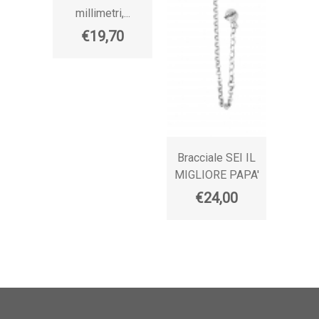
millimetri,...
smaltata
€19,70
€
Bracciale SEI IL
MIGLIORE PAPA'
€24,00