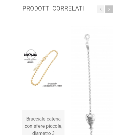
PRODOTTI CORRELATI
Bracciale catena
Brac
con sfere piccole,
M
diametro 3
Mi